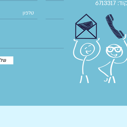
 6713317
של