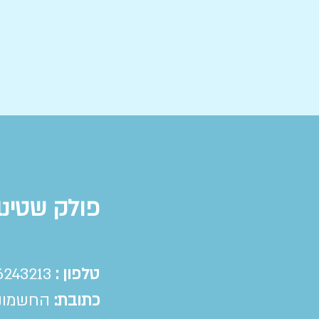
פולק שטינ
טלפון :
6243213
כתובת:
החשמונאים 100,