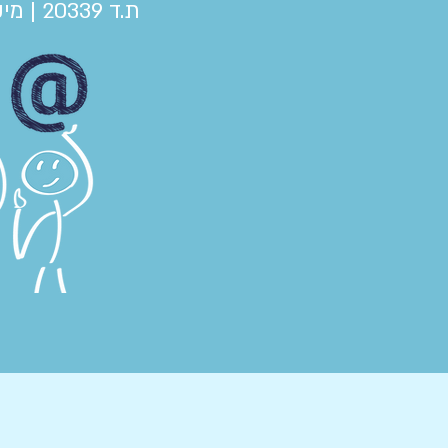
ת.ד 20339 |
מיקוד: