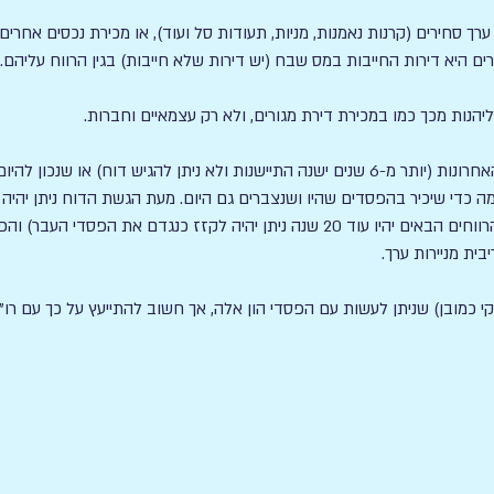
רות ערך סחירים (קרנות נאמנות, מניות, תעודות סל ועוד), או מכירת נכסים אחר
ם היא דירות החייבות במס שבח (יש דירות שלא חייבות) בגין הרווח עליהם.
יהנות מכך כמו במכירת דירת מגורים, ולא רק עצמאיים וחברות.
אם היו לכם הפסדי הון ב-6 שנים האחרונות (יותר מ-6 שנים ישנה התיישנות ולא ניתן להגי
 כדי שיכיר בהפסדים שהיו ושנצברים גם היום. מעת הגשת הדוח ניתן יהיה
רווחי הון ללא הגבלת זמן (גם אם הרווחים הבאים יהיו עוד 20 שנה ניתן יהיה לקזז כנג
ית מניירות ערך.
י כמובן) שניתן לעשות עם הפסדי הון אלה, אך חשוב להתייעץ על כך עם רו"ח